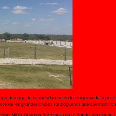
 de juego de la ciudad y uno de los mejores de la provin
lote de los grandes clubes santiagueños que cuentan con
rdoba, Mitre, Güemes, Sarmiento de La Banda son algunos 