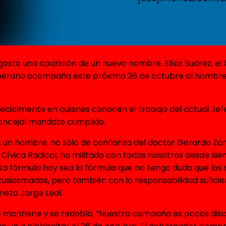
gosto una aparición de un nuevo nombre, Elías Suárez, el 
soberano acompaña este próximo 26 de octubre al hombre 
ecialmente en quienes conocen el trabajo del actual Jef
concejal mandato cumplido.
s un hombre, no sólo de confianza del doctor Gerardo Za
Cívica Radical, ha militado con todos nosotros desde sie
a fórmula hoy sea la fórmula que no tengo duda que los s
tusiasmados, pero también con la responsabilidad sufic
meza Jorge Leal.
se mantiene y se redobla. “Nuestra campaña es pocos discu