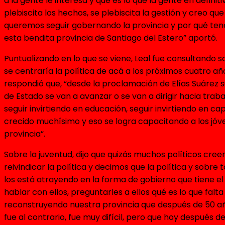
a la gente le interesa y que es lo que la gente en defini
plebiscita los hechos, se plebiscita la gestión y creo
queremos seguir gobernando la provincia y por qué tene
esta bendita provincia de Santiago del Estero” aportó.
Puntualizando en lo que se viene, Leal fue consultando 
se centraría la política de acá a los próximos cuatro a
respondió que, “desde la proclamación de Elías Suárez su
de Estado se van a avanzar o se van a dirigir hacia tra
seguir invirtiendo en educación, seguir invirtiendo en c
crecido muchísimo y eso se logra capacitando a los jóve
provincia”.
Sobre la juventud, dijo que quizás muchos políticos cree
reivindicar la política y decimos que la política y sobre
los está atrayendo en la forma de gobierno que tiene el 
hablar con ellos, preguntarles a ellos qué es lo que fa
reconstruyendo nuestra provincia que después de 50 año
fue al contrario, fue muy difícil, pero que hoy después 