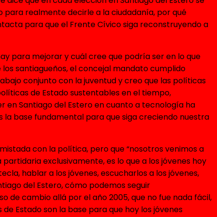
pre dice que en cada elección en Santiago del Estero se
 para realmente decirle a la ciudadanía, por qué
tacta para que el Frente Cívico siga reconstruyendo a
hay para mejorar y cuál cree que podría ser en lo que
e los santiagueños, el concejal mandato cumplido
abajo conjunto con la juventud y creo que las políticas
olíticas de Estado sustentables en el tiempo,
ver en Santiago del Estero en cuanto a tecnología ha
 es la base fundamental para que siga creciendo nuestra
nemistada con la política, pero que “nosotros venimos a
ca partidaria exclusivamente, es lo que a los jóvenes hoy
cla, hablar a los jóvenes, escucharlos a los jóvenes,
Santiago del Estero, cómo podemos seguir
de cambio allá por el año 2005, que no fue nada fácil,
as de Estado son la base para que hoy los jóvenes