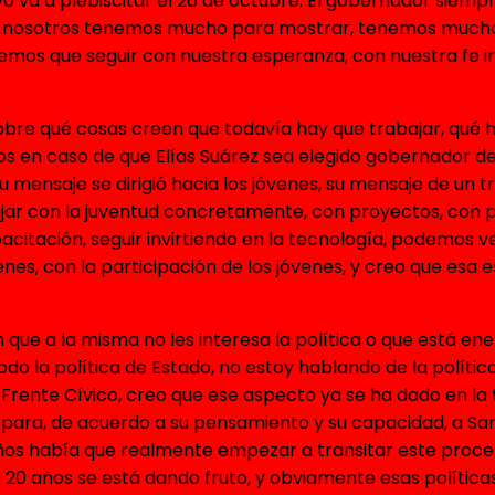
tivo va a plebiscitar el 26 de octubre. El gobernador siem
 que nosotros tenemos mucho para mostrar, tenemos mucho
mos que seguir con nuestra esperanza, con nuestra fe in
sobre qué cosas creen que todavía hay que trabajar, qué 
ños en caso de que Elías Suárez sea elegido gobernador d
 mensaje se dirigió hacia los jóvenes, su mensaje de un tr
bajar con la juventud concretamente, con proyectos, con p
apacitación, seguir invirtiendo en la tecnología, podemos 
nes, con la participación de los jóvenes, y creo que esa
n que a la misma no les interesa la política o que está e
 todo la política de Estado, no estoy hablando de la políti
Frente Cívico, creo que ese aspecto ya se ha dado en la te
lta para, de acuerdo a su pensamiento y su capacidad, a 
s había que realmente empezar a transitar este proceso 
de 20 años se está dando fruto, y obviamente esas polític