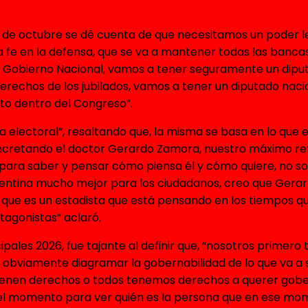
 de octubre se dé cuenta de que necesitamos un poder legi
 la fe en la defensa, que se va a mantener todas las banc
l Gobierno Nacional, vamos a tener seguramente un diput
derechos de los jubilados, vamos a tener un diputado nac
to dentro del Congreso”.
electoral”, resaltando que, la misma se basa en lo que es
oncretando el doctor Gerardo Zamora, nuestro máximo ref
o para saber y pensar cómo piensa él y cómo quiere, no
entina mucho mejor para los ciudadanos, creo que Gerard
o que es un estadista que está pensando en los tiempos 
tagonistas” aclaró.
ales 2026, fue tajante al definir que, “nosotros primero 
obviamente diagramar la gobernabilidad de lo que va a se
tienen derechos o todos tenemos derechos a querer gober
el momento para ver quién es la persona que en ese mome