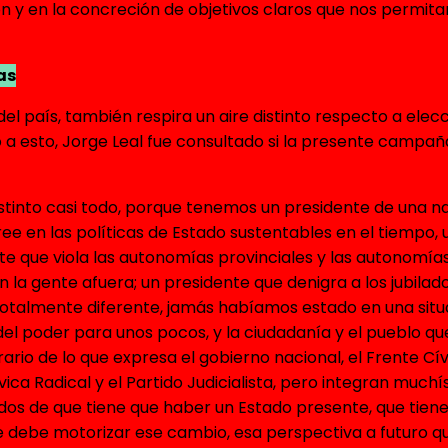
n y en la concreción de objetivos claros que nos permitan
as
o del país, también respira un aire distinto respecto a el
o a esto, Jorge Leal fue consultado si la presente camp
distinto casi todo, porque tenemos un presidente de una na
ee en las políticas de Estado sustentables en el tiempo, u
te que viola las autonomías provinciales y las autonomí
con la gente afuera; un presidente que denigra a los jubila
 totalmente diferente, jamás habíamos estado en una sit
del poder para unos pocos, y la ciudadanía y el pueblo q
ario de lo que expresa el gobierno nacional, el Frente Cív
ica Radical y el Partido Judicialista, pero integran muchí
 de que tiene que haber un Estado presente, que tiene q
e debe motorizar ese cambio, esa perspectiva a futuro qu