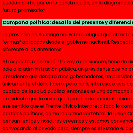
puedan participar en la construcción, en la diagramació
futuro promisorio”.
Campaña política: desafío del presente y diferenci
La provincia de Santiago del Estero, al igual que el rest
formas” aplicadas desde el gobierno nacional. Respect
diferente a las anteriores.
Al respecto, manifestó: “Te voy a ser sincero, tiene de 
odia a la administración pública, un presidente que no cr
presidente que denigra a los gobernadores, un presiden
únicamente el déficit cero, pero no le interesa, o sea, 
pública, de la salud pública; entonces es una campaña
presidente que lo único que quiere es la concentración 
ese sentido que el Frente Cívico interpreta todo lo contr
partidos políticos, como ‘columna vertebral’ la Unión Cív
pensamientos y nosotros creemos y estamos convencidos
convocando al privado pero, siempre es el Estado el qu