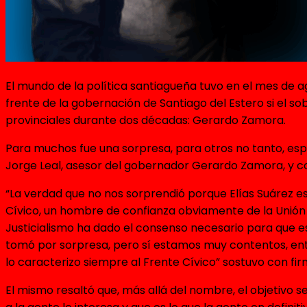
El mundo de la política santiagueña tuvo en el mes de a
frente de la gobernación de Santiago del Estero si el 
provinciales durante dos décadas: Gerardo Zamora.
Para muchos fue una sorpresa, para otros no tanto, esp
Jorge Leal, asesor del gobernador Gerardo Zamora, y 
“La verdad que no nos sorprendió porque Elías Suárez e
Cívico, un hombre de confianza obviamente de la Unión 
Justicialismo ha dado el consenso necesario para que es
tomó por sorpresa, pero sí estamos muy contentos, en
lo caracterizo siempre al Frente Cívico” sostuvo con fir
El mismo resaltó que, más allá del nombre, el objetivo 