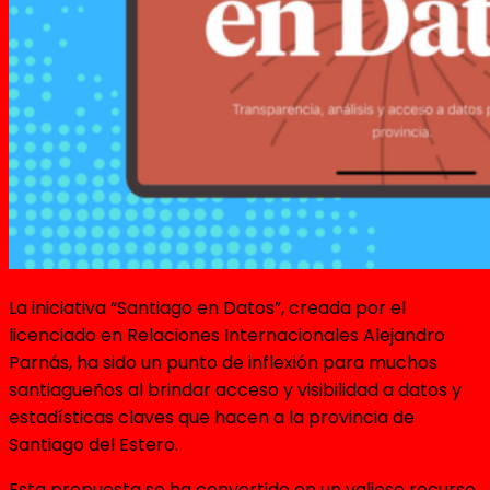
La iniciativa “Santiago en Datos”, creada por el
licenciado en Relaciones Internacionales Alejandro
Parnás, ha sido un punto de inflexión para muchos
santiagueños al brindar acceso y visibilidad a datos y
estadísticas claves que hacen a la provincia de
Santiago del Estero.
Esta propuesta se ha convertido en un valioso recurso