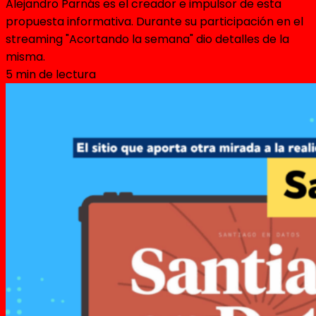
Alejandro Parnás es el creador e impulsor de esta
propuesta informativa. Durante su participación en el
streaming "Acortando la semana" dio detalles de la
misma.
5 min de lectura