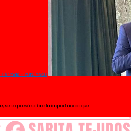
as Termas – Yutu Yacu
, se expresó sobre la importancia que...