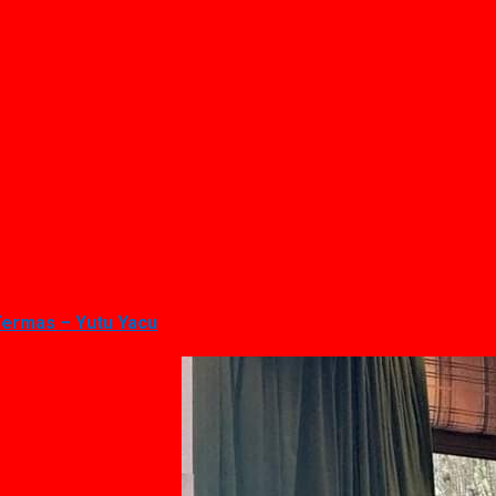
 Termas – Yutu Yacu