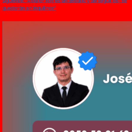
Siguiente:
“Alquilar hoy es un desafío y de seguir así, se
quedarán sin inquilinos”