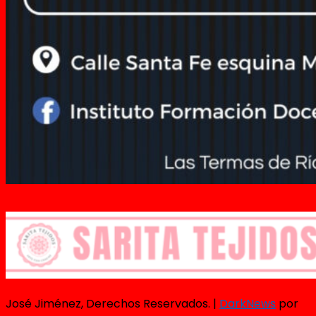
José Jiménez, Derechos Reservados.
|
DarkNews
por